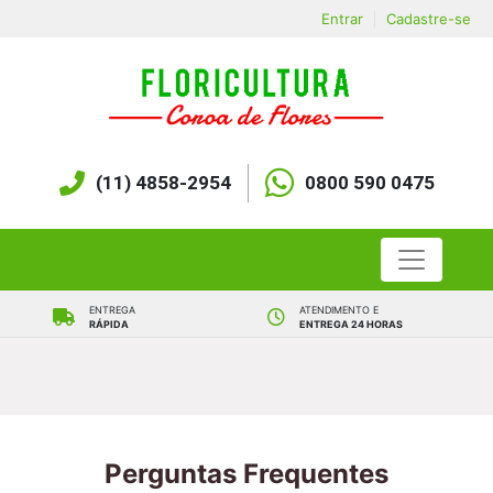
Entrar
Cadastre-se
(11) 4858-2954
0800 590 0475
ENTREGA
ATENDIMENTO E
RÁPIDA
ENTREGA 24 HORAS
PAGAMENTO COM BOLETO
FATURAMENTO PARA
OU CARTÃO DE CRÉDITO
EMPRESAS COM
NF-E
FAIXA PARA
HOMENAGEM GRÁTIS
Perguntas Frequentes