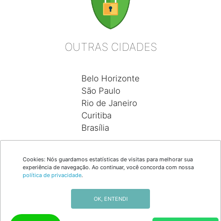
OUTRAS CIDADES
Belo Horizonte
São Paulo
Rio de Janeiro
Curitiba
Brasília
Cookies: Nós guardamos estatísticas de visitas para melhorar sua
experiência de navegação. Ao continuar, você concorda com nossa
atendimento@coroas24horas.com.br
política de privacidade
.
Floricultura Coroa de Flores - CNPJ: 48.532.628/0001-64
Copyright © 2017 - Todos os direitos reservados
OK, ENTENDI